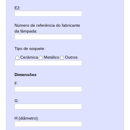
E2:
Número de referência do fabricante
da lâmpada:
Tipo de soquete:
Cerâmica
Metálico
Outros
Dimensões
F:
G:
H:(diâmetro):