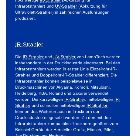
Infrarotstrahler
) und
UV-Strahler
(Abkürzung für
Ultraviolett-Strahler
) in zahlreichen Ausführungen
produziert.
IR-Strahler
Die
IR-Strahler
und
UV-Strahler
von LampTech werden
insbesondere in der Druckindustrie eingesetzt. Bei den
Infrarotstrahlern werden in erster Linie Einzelrohr-IR-
Strahler und Doppelrohr-IR-Strahler differenziert. Die
Infrarotstrahler können beispielsweise in
Druckmaschinen von Akyama, Komori, Mitsubishi,
Heidelberg, KBA, Roland und Sakurai verwendet
werden. Die kurzwelligen
IR-Strahler
, mittelwelligen
IR-
Strahler
und schnellen mittelwelligen
IR-Strahler
können des Weiteren auch in Trocknern der
Druckindustrie eingesetzt werden. Zu den mit den
Infrarotstrahlern kompatiblen Trocknern gehören zum
Beispiel Geräte der Hersteller Grafix, Eltosch, Piller,
Jac De Vries und Herberts.