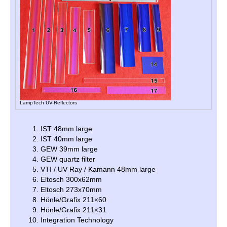
LampTech UV-Reflectors
IST 48mm large
IST 40mm large
GEW 39mm large
GEW quartz filter
VTI / UV Ray / Kamann 48mm large
Eltosch 300x62mm
Eltosch 273x70mm
Hönle/Grafix 211×60
Hönle/Grafix 211×31
Integration Technology